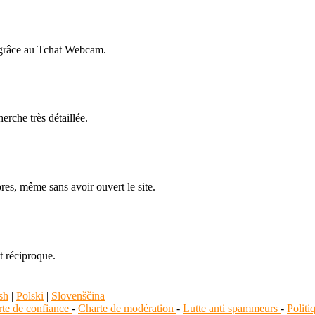
 grâce au Tchat Webcam.
rche très détaillée.
es, même sans avoir ouvert le site.
t réciproque.
sh
|
Polski
|
Slovenščina
te de confiance
-
Charte de modération
-
Lutte anti spammeurs
-
Polit