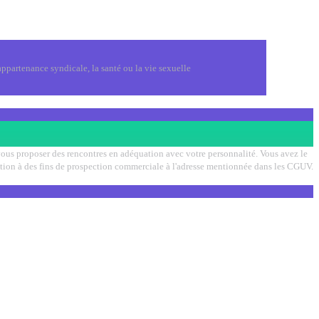
ppartenance syndicale, la santé ou la vie sexuelle
 vous proposer des rencontres en adéquation avec votre personnalité. Vous avez le
lisation à des fins de prospection commerciale à l'adresse mentionnée dans les CGUV.