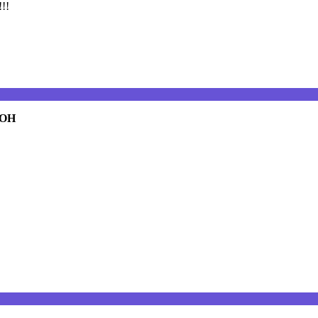
!!!
 OH