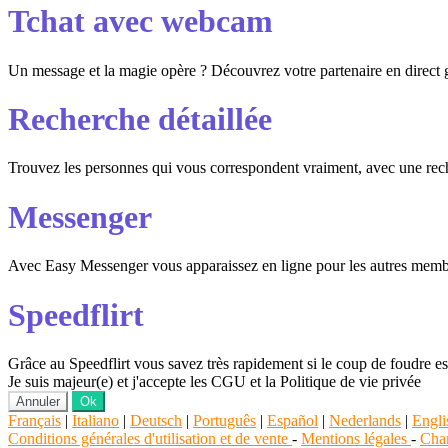
Tchat avec webcam
Un message et la magie opère ? Découvrez votre partenaire en direct
Recherche détaillée
Trouvez les personnes qui vous correspondent vraiment, avec une reche
Messenger
Avec Easy Messenger vous apparaissez en ligne pour les autres membr
Speedflirt
Grâce au Speedflirt vous savez très rapidement si le coup de foudre es
Je suis majeur(e) et j'accepte les CGU et la Politique de vie privée
Annuler
Ok
Français
|
Italiano
|
Deutsch
|
Português
|
Español
|
Nederlands
|
Engli
Conditions générales d'utilisation et de vente
-
Mentions légales
-
Char