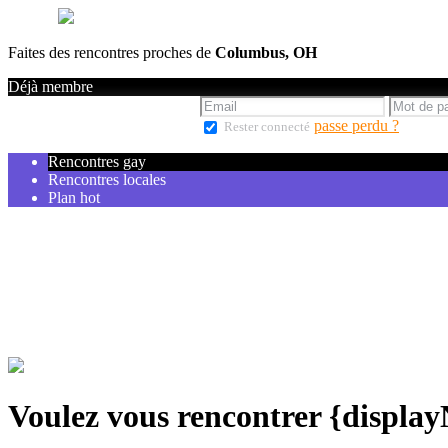
Faites des rencontres proches de
Columbus, OH
Déjà membre
passe perdu ?
Rester connecté
Rencontres gay
Rencontres locales
Plan hot
Voulez vous rencontrer {displa