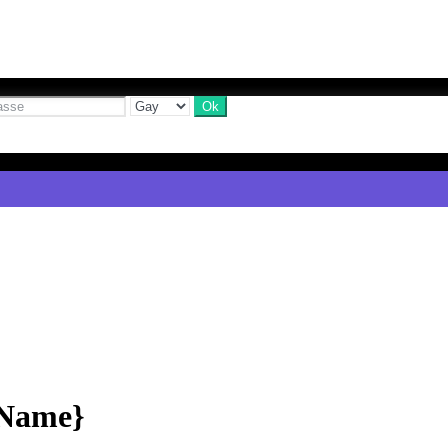
yName}