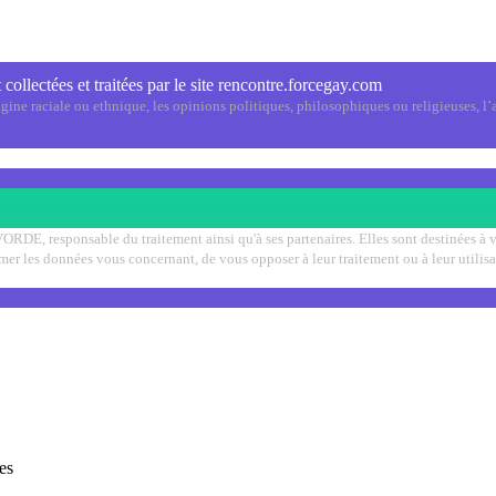
 collectées et traitées par le site rencontre.forcegay.com
ine raciale ou ethnique, les opinions politiques, philosophiques ou religieuses, l’a
VORDE, responsable du traitement ainsi qu'à ses partenaires. Elles sont destinées à
pprimer les données vous concernant, de vous opposer à leur traitement ou à leur uti
es