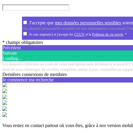
J'accepte que
mes données personnelles sensibles
soient
Une donnée personnelle sensible est une information concernant l’orig
Je suis majeur(e) et j'accepte les
CGUV
et la
Politique de vie privée
.
*
* champs obligatoires
Précédent
Suivant
Loading...
Les données collectées au cours de votre inscription sont destinées à la société E
droit de nous interroger, de rectifier, compléter, mettre à jour, verrouiller ou su
Dernières connexions de membres
Je commence ma recherche
Vous restez en contact partout où vous êtes, grâce à nos version mobil